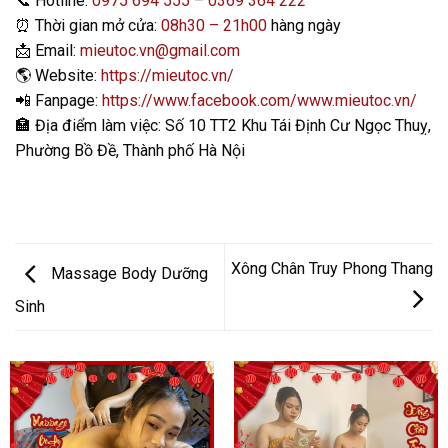
📞
Hotline:
0975 694 555
–
0369 364 222
⏰
Thời gian mở cửa:
08h30 – 21h00
hàng ngày
📩
Email:
mieutoc.vn@gmail.com
🌎
Website:
https://mieutoc.vn/
📲
Fanpage:
https://www.facebook.com/www.mieutoc.vn/
🏣
Địa điểm làm việc: Số 10 TT2 Khu Tái Định Cư Ngọc Thuỵ,
Phường Bồ Đề, Thành phố Hà Nội
Xông Chân Truy Phong Thang
Massage Body Dưỡng
Sinh