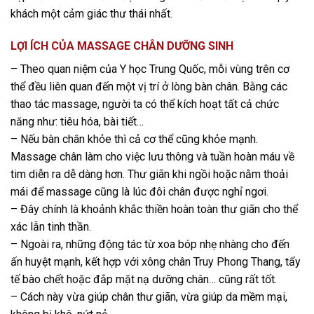
khách một cảm giác thư thái nhất.
LỢI ÍCH CỦA
MASSAGE CHÂN DƯỠNG SINH
– Theo quan niệm của Y học Trung Quốc, mỗi vùng trên cơ
thể đều liên quan đến một vị trí ở lòng bàn chân. Bằng các
thao tác massage, người ta có thể kích hoạt tất cả chức
năng như: tiêu hóa, bài tiết…
– Nếu bàn chân khỏe thì cả cơ thể cũng khỏe mạnh.
Massage chân làm cho việc lưu thông và tuần hoàn máu về
tim diễn ra dễ dàng hơn. Thư giãn khi ngồi hoặc nằm thoải
mái để massage cũng là lúc đôi chân được nghỉ ngơi.
– Đây chính là khoảnh khắc thiền hoàn toàn thư giãn cho thể
xác lẫn tinh thần.
– Ngoài ra, những động tác từ xoa bóp nhẹ nhàng cho đến
ấn huyệt mạnh, kết hợp với xông chân Truy Phong Thang, tẩy
tế bào chết hoặc đắp mặt nạ dưỡng chân… cũng rất tốt.
– Cách này vừa giúp chân thư giãn, vừa giúp da mềm mại,