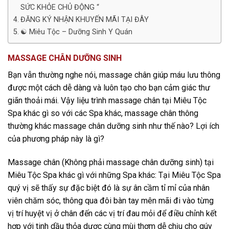
SỨC KHỎE CHỦ ĐỘNG “
ĐĂNG KÝ NHẬN KHUYẾN MÃI TẠI ĐÂY
☯️ Miêu Tộc – Dưỡng Sinh Y Quán
MASSAGE CHÂN DƯỠNG SINH
Bạn vẫn thường nghe nói, massage chân giúp máu lưu thông
được một cách dễ dàng và luôn tạo cho bạn cảm giác thư
giãn thoải mái. Vậy liệu trình massage chân tại Miêu Tộc
Spa khác gì so với các Spa khác, massage chân thông
thường khác massage chân dưỡng sinh như thế nào? Lợi ích
của phương pháp này là gì?
Massage chân (Không phải massage chân dưỡng sinh) tại
Miêu Tộc Spa khác gì với những Spa khác: Tại Miêu Tộc Spa
quý vị sẽ thấy sự đặc biệt đó là sự ân cầm tỉ mỉ của nhân
viên chăm sóc, thông qua đôi bàn tay mên mãi đi vào từng
vị trí huyệt vị ở chân đến các vị trí đau mỏi để điều chỉnh kết
hợp với tinh dầu thỏa dược cùng mùi thơm dễ chịu cho qúy