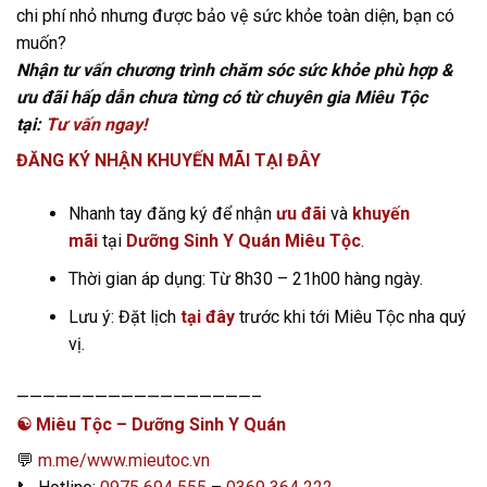
chi phí nhỏ nhưng được bảo vệ sức khỏe toàn diện, bạn có
muốn?
Nhận tư vấn chương trình chăm sóc sức khỏe phù hợp &
ưu đãi hấp dẫn chưa từng có từ chuyên gia Miêu Tộc
tại:
Tư vấn ngay!
ĐĂNG KÝ NHẬN KHUYẾN MÃI TẠI ĐÂY
Nhanh tay đăng ký để nhận
ưu đãi
và
khuyến
mãi
tại
Dưỡng Sinh Y Quán Miêu Tộc
.
Thời gian áp dụng: Từ 8h30 – 21h00 hàng ngày.
Lưu ý: Đặt lịch
tại đây
trước khi tới Miêu Tộc nha quý
vị.
——————————————————–
☯️
Miêu Tộc – Dưỡng Sinh Y Quán
💬
m.me/www.mieutoc.vn