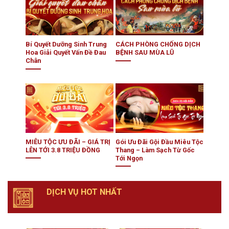
Bí Quyết Dưỡng Sinh Trung
CÁCH PHÒNG CHỐNG DỊCH
Hoa Giải Quyết Vấn Đề Đau
BỆNH SAU MÙA LŨ
Chân
MIÊU TỘC ƯU ĐÃI – GIÁ TRỊ
Gói Ưu Đãi Gội Đầu Miêu Tộc
LÊN TỚI 3.8 TRIỆU ĐỒNG
Thang – Làm Sạch Từ Gốc
Tới Ngọn
DỊCH VỤ HOT NHẤT