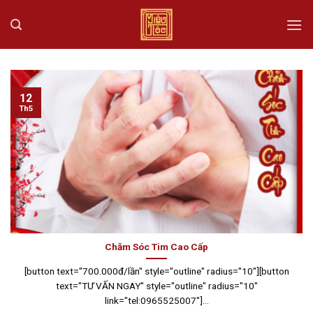
Skip
to
content
12
Th5
Chăm Sóc Tim Cao Cấp
[button text="700.000đ/lần" style="outline" radius="10"][button
text="TƯ VẤN NGAY" style="outline" radius="10"
link="tel:0965525007"]...