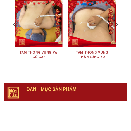
ÊN
TAM THÔNG VÙNG VAI
TAM THÔNG VÙNG
TA
CỔ GÁY
THẬN LƯNG EO
DANH MỤC SẢN PHẨM