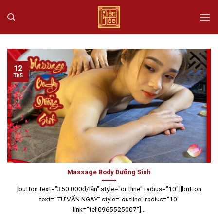
Skip
to
content
12
Th5
Massage Body Dưỡng Sinh
[button text="350.000đ/lần" style="outline" radius="10"][button
text="TƯ VẤN NGAY" style="outline" radius="10"
link="tel:0965525007"]...