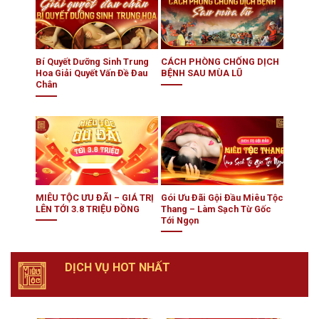
Bí Quyết Dưỡng Sinh Trung
CÁCH PHÒNG CHỐNG DỊCH
Hoa Giải Quyết Vấn Đề Đau
BỆNH SAU MÙA LŨ
Chân
MIÊU TỘC ƯU ĐÃI – GIÁ TRỊ
Gói Ưu Đãi Gội Đầu Miêu Tộc
LÊN TỚI 3.8 TRIỆU ĐỒNG
Thang – Làm Sạch Từ Gốc
Tới Ngọn
DỊCH VỤ HOT NHẤT