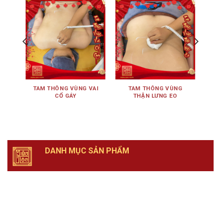
ÊN
TAM THÔNG VÙNG VAI
TAM THÔNG VÙNG
TA
CỔ GÁY
THẬN LƯNG EO
DANH MỤC SẢN PHẨM