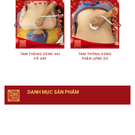
ÊN
TAM THÔNG VÙNG VAI
TAM THÔNG VÙNG
TA
CỔ GÁY
THẬN LƯNG EO
DANH MỤC SẢN PHẨM