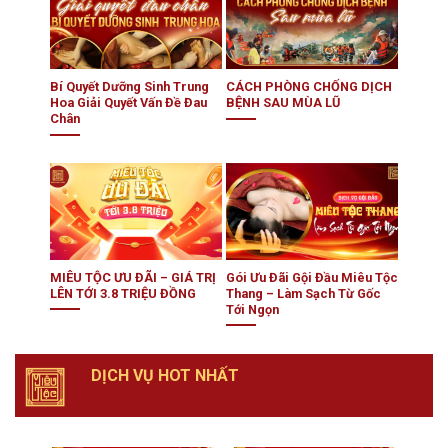
Bí Quyết Dưỡng Sinh Trung
CÁCH PHÒNG CHỐNG DỊCH
Hoa Giải Quyết Vấn Đề Đau
BỆNH SAU MÙA LŨ
Chân
MIÊU TỘC ƯU ĐÃI – GIÁ TRỊ
Gói Ưu Đãi Gội Đầu Miêu Tộc
LÊN TỚI 3.8 TRIỆU ĐỒNG
Thang – Làm Sạch Từ Gốc
Tới Ngọn
DỊCH VỤ HOT NHẤT