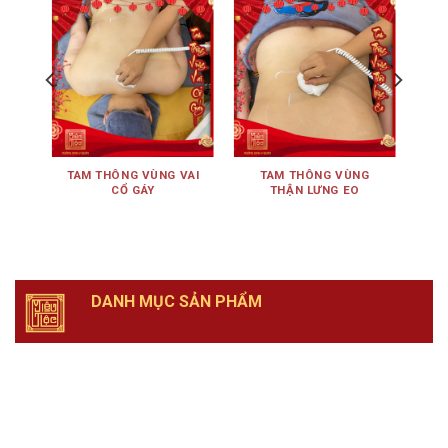
ÊN
TAM THÔNG VÙNG VAI
TAM THÔNG VÙNG
TA
CỔ GÁY
THẬN LƯNG EO
DANH MỤC SẢN PHẨM