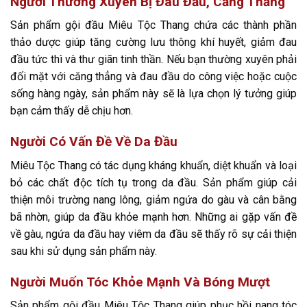
Người Thường Xuyên Bị Đau Đầu, Căng Thẳng
Sản phẩm gội đầu Miêu Tộc Thang chứa các thành phần
thảo dược giúp tăng cường lưu thông khí huyết, giảm đau
đầu tức thì và thư giãn tinh thần. Nếu bạn thường xuyên phải
đối mặt với căng thẳng và đau đầu do công việc hoặc cuộc
sống hàng ngày, sản phẩm này sẽ là lựa chọn lý tưởng giúp
bạn cảm thấy dễ chịu hơn.
Người Có Vấn Đề Về Da Đầu
Miêu Tộc Thang có tác dụng kháng khuẩn, diệt khuẩn và loại
bỏ các chất độc tích tụ trong da đầu. Sản phẩm giúp cải
thiện môi trường nang lông, giảm ngứa do gàu và cân bằng
bã nhờn, giúp da đầu khỏe mạnh hơn. Những ai gặp vấn đề
về gàu, ngứa da đầu hay viêm da đầu sẽ thấy rõ sự cải thiện
sau khi sử dụng sản phẩm này.
Người Muốn Tóc Khỏe Mạnh Và Bóng Mượt
Sản phẩm gội đầu Miêu Tộc Thang giúp phục hồi nang tóc