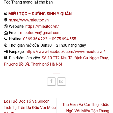
Tộc Thang mang lại cho bạn.
☯️
MIÊU TỘC – DƯỠNG SINH Y QUÁN
💬
m.me/www.mieutoc.vn
🌎
Website:
https://mieutoc.vn/
📩
Email:
mieutoc.vn@gmail.com
📞
Hotline:
0369.364.222
–
0975.694.555
⏰
Thời gian mở cửa: 08h30 – 21h00 hàng ngày
📲
Fanpage:
https://www.facebook.com/www.mieutoc.vn/
🏣
Địa điểm làm việc:
Số 10 TT2 Khu Tái Định Cư Ngọc Thuỵ,
Phường Bồ Đề, Thành phố Hà Nội
Loại Bỏ Độc Tố Và Silicon
Thư Giãn Và Cải Thiện Giấc
Tích Tụ Trên Da Đầu Với Miêu
Ngủ Với Miêu Tộc Thang