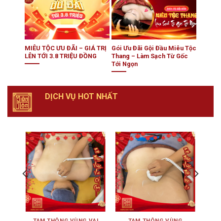
MIÊU TỘC ƯU ĐÃI – GIÁ TRỊ
Gói Ưu Đãi Gội Đầu Miêu Tộc
LÊN TỚI 3.8 TRIỆU ĐỒNG
Thang – Làm Sạch Từ Gốc
Tới Ngọn
DỊCH VỤ HOT NHẤT
ÊN
TAM THÔNG VÙNG VAI
TAM THÔNG VÙNG
TA