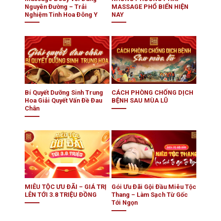
Nguyên Đường – Trải
MASSAGE PHỔ BIẾN HIỆN
Nghiệm Tinh Hoa Đông Y
NAY
Bí Quyết Dưỡng Sinh Trung
CÁCH PHÒNG CHỐNG DỊCH
Hoa Giải Quyết Vấn Đề Đau
BỆNH SAU MÙA LŨ
Chân
MIÊU TỘC ƯU ĐÃI – GIÁ TRỊ
Gói Ưu Đãi Gội Đầu Miêu Tộc
LÊN TỚI 3.8 TRIỆU ĐỒNG
Thang – Làm Sạch Từ Gốc
Tới Ngọn