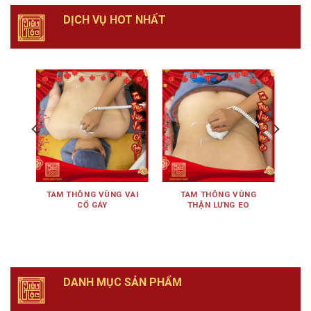
DỊCH VỤ HOT NHẤT
ÊN
TAM THÔNG VÙNG VAI
TAM THÔNG VÙNG
TA
CỔ GÁY
THẬN LƯNG EO
DANH MỤC SẢN PHẨM