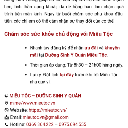
hơn, tinh thần sảng khoái, da dẻ hồng hào, làm chậm quá
trình tiền mãn kinh. Ngay từ buổi chăm sóc phụ khoa đầu
tiên, các chị em có thể cảm nhận sự thay đổi của cơ thể.
Chăm sóc sức khỏe chủ động với Miêu Tộc
Nhanh tay đăng ký để nhận
ưu đãi
và
khuyến
mãi
tại
Dưỡng Sinh Y Quán Miêu Tộc
.
Thời gian áp dụng: Từ 8h30 – 21h00 hàng ngày.
Lưu ý: Đặt lịch
tại đây
trước khi tới Miêu Tộc
nha quý vị.
☯️
MIÊU TỘC – DƯỠNG SINH Y QUÁN
💬
m.me/www.mieutoc.vn
🌎
Website:
https://mieutoc.vn/
📩
Email:
mieutoc.vn@gmail.com
📞
Hotline:
0369.364.222
–
0975.694.555