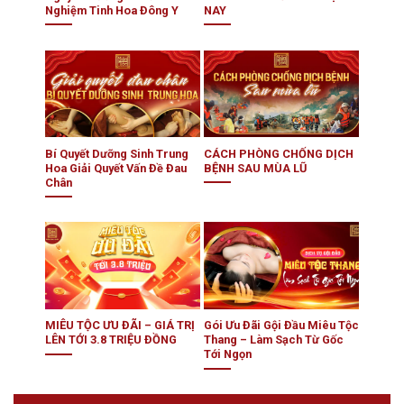
Nghiệm Tinh Hoa Đông Y
NAY
Bí Quyết Dưỡng Sinh Trung
CÁCH PHÒNG CHỐNG DỊCH
Hoa Giải Quyết Vấn Đề Đau
BỆNH SAU MÙA LŨ
Chân
MIÊU TỘC ƯU ĐÃI – GIÁ TRỊ
Gói Ưu Đãi Gội Đầu Miêu Tộc
LÊN TỚI 3.8 TRIỆU ĐỒNG
Thang – Làm Sạch Từ Gốc
Tới Ngọn