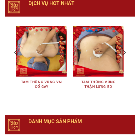
DỊCH VỤ HOT NHẤT
ÊN
TAM THÔNG VÙNG VAI
TAM THÔNG VÙNG
TA
CỔ GÁY
THẬN LƯNG EO
DANH MỤC SẢN PHẨM