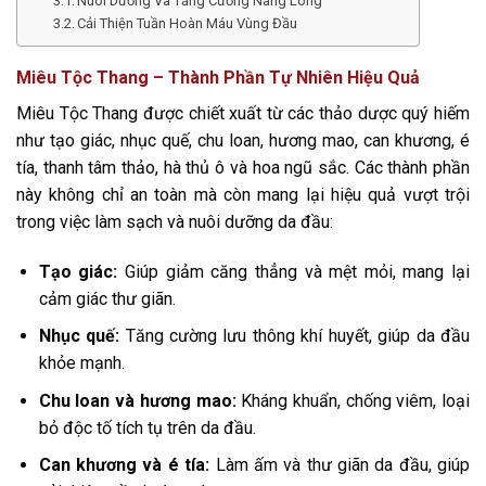
Nuôi Dưỡng Và Tăng Cường Nang Lông
Cải Thiện Tuần Hoàn Máu Vùng Đầu
Miêu Tộc Thang – Thành Phần Tự Nhiên Hiệu Quả
Miêu Tộc Thang được chiết xuất từ các thảo dược quý hiếm
như tạo giác, nhục quế, chu loan, hương mao, can khương, é
tía, thanh tâm thảo, hà thủ ô và hoa ngũ sắc. Các thành phần
này không chỉ an toàn mà còn mang lại hiệu quả vượt trội
trong việc làm sạch và nuôi dưỡng da đầu:
Tạo giác:
Giúp giảm căng thẳng và mệt mỏi, mang lại
cảm giác thư giãn.
Nhục quế:
Tăng cường lưu thông khí huyết, giúp da đầu
khỏe mạnh.
Chu loan và hương mao:
Kháng khuẩn, chống viêm, loại
bỏ độc tố tích tụ trên da đầu.
Can khương và é tía:
Làm ấm và thư giãn da đầu, giúp