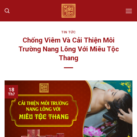
Skip
to
content
TIN TỨC
Chống Viêm Và Cải Thiện Môi
Trường Nang Lông Với Miêu Tộc
Thang
18
Th7