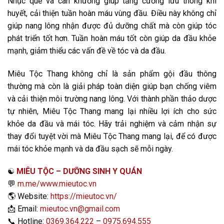
Nhục quế và can khương giúp tăng cường lưu thông khí
huyết, cải thiện tuần hoàn máu vùng đầu. Điều này không chỉ
giúp nang lông nhận được đủ dưỡng chất mà còn giúp tóc
phát triển tốt hơn. Tuần hoàn máu tốt còn giúp da đầu khỏe
mạnh, giảm thiểu các vấn đề về tóc và da đầu.
Miêu Tộc Thang không chỉ là sản phẩm gội đầu thông
thường mà còn là giải pháp toàn diện giúp bạn chống viêm
và cải thiện môi trường nang lông. Với thành phần thảo dược
tự nhiên, Miêu Tộc Thang mang lại nhiều lợi ích cho sức
khỏe da đầu và mái tóc. Hãy trải nghiệm và cảm nhận sự
thay đổi tuyệt vời mà Miêu Tộc Thang mang lại, để có được
mái tóc khỏe mạnh và da đầu sạch sẽ mỗi ngày.
☯️
MIÊU TỘC – DƯỠNG SINH Y QUÁN
💬
m.me/www.mieutoc.vn
🌎
Website:
https://mieutoc.vn/
📩
Email:
mieutoc.vn@gmail.com
📞
Hotline:
0369.364.222
–
0975.694.555