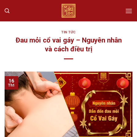
Skip
to
content
TIN TỨC
Đau mỏi cổ vai gáy – Nguyên nhân
và cách điều trị
16
Th1