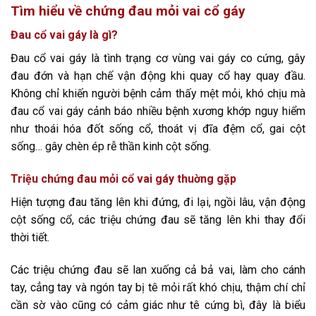
Tìm hiểu về chứng đau mỏi vai cổ gáy
Đau cổ vai gáy là gì?
Đau cổ vai gáy là tình trạng cơ vùng vai gáy co cứng, gây
đau đớn và hạn chế vận động khi quay cổ hay quay đầu.
Không chỉ khiến người bệnh cảm thấy mệt mỏi, khó chịu mà
đau cổ vai gáy cảnh báo nhiều bệnh xương khớp nguy hiểm
như thoái hóa đốt sống cổ, thoát vị đĩa đệm cổ, gai cột
sống… gây chèn ép rễ thần kinh cột sống.
Triệu chứng đau mỏi cổ vai gáy thuờng gặp
Hiện tượng đau tăng lên khi đứng, đi lại, ngồi lâu, vận động
cột sống cổ, các triệu chứng đau sẽ tăng lên khi thay đổi
thời tiết.
Các triệu chứng đau sẽ lan xuống cả bả vai, làm cho cánh
tay, cẳng tay và ngón tay bị tê mỏi rất khó chịu, thậm chí chỉ
cần sờ vào cũng có cảm giác như tê cứng bì, đây là biểu