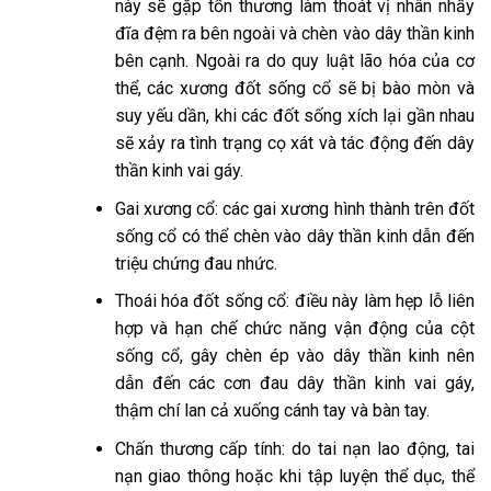
này sẽ gặp tổn thương làm thoát vị nhân nhầy
đĩa đệm ra bên ngoài và chèn vào dây thần kinh
bên cạnh. Ngoài ra do quy luật lão hóa của cơ
thể, các xương đốt sống cổ sẽ bị bào mòn và
suy yếu dần, khi các đốt sống xích lại gần nhau
sẽ xảy ra tình trạng cọ xát và tác động đến dây
thần kinh vai gáy.
Gai xương cổ: các gai xương hình thành trên đốt
sống cổ có thể chèn vào dây thần kinh dẫn đến
triệu chứng đau nhức.
Thoái hóa đốt sống cổ: điều này làm hẹp lỗ liên
hợp và hạn chế chức năng vận động của cột
sống cổ, gây chèn ép vào dây thần kinh nên
dẫn đến các cơn đau dây thần kinh vai gáy,
thậm chí lan cả xuống cánh tay và bàn tay.
Chấn thương cấp tính: do tai nạn lao động, tai
nạn giao thông hoặc khi tập luyện thể dục, thể