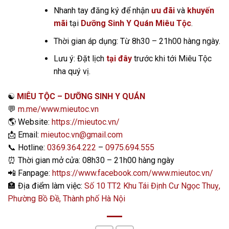
Nhanh tay đăng ký để nhận
ưu đãi
và
khuyến
mãi
tại
Dưỡng Sinh Y Quán Miêu Tộc
.
Thời gian áp dụng: Từ 8h30 – 21h00 hàng ngày.
Lưu ý: Đặt lịch
tại đây
trước khi tới Miêu Tộc
nha quý vị.
☯️
MIÊU TỘC – DƯỠNG SINH Y QUÁN
💬
m.me/www.mieutoc.vn
🌎
Website:
https://mieutoc.vn/
📩
Email:
mieutoc.vn@gmail.com
📞
Hotline:
0369.364.222
–
0975.694.555
⏰
Thời gian mở cửa: 08h30 – 21h00 hàng ngày
📲
Fanpage:
https://www.facebook.com/www.mieutoc.vn/
🏣
Địa điểm làm việc:
Số 10 TT2 Khu Tái Định Cư Ngọc Thuỵ,
Phường Bồ Đề, Thành phố Hà Nội