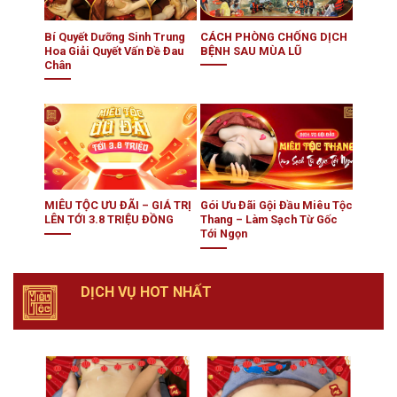
Bí Quyết Dưỡng Sinh Trung
CÁCH PHÒNG CHỐNG DỊCH
Hoa Giải Quyết Vấn Đề Đau
BỆNH SAU MÙA LŨ
Chân
MIÊU TỘC ƯU ĐÃI – GIÁ TRỊ
Gói Ưu Đãi Gội Đầu Miêu Tộc
LÊN TỚI 3.8 TRIỆU ĐỒNG
Thang – Làm Sạch Từ Gốc
Tới Ngọn
DỊCH VỤ HOT NHẤT