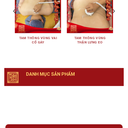
ÊN
TAM THÔNG VÙNG VAI
TAM THÔNG VÙNG
TA
CỔ GÁY
THẬN LƯNG EO
DANH MỤC SẢN PHẨM