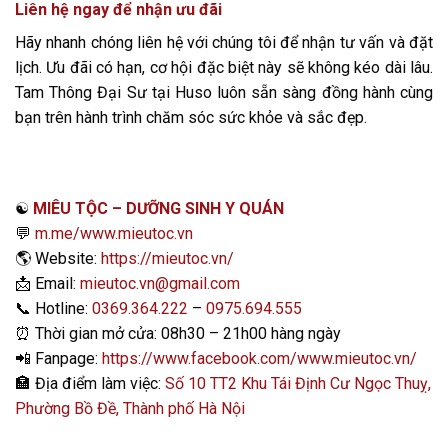
Liên hệ ngay để nhận ưu đãi
Hãy nhanh chóng liên hệ với chúng tôi để nhận tư vấn và đặt
lịch. Ưu đãi có hạn, cơ hội đặc biệt này sẽ không kéo dài lâu.
Tam Thông Đại Sư tại Huso luôn sẵn sàng đồng hành cùng
bạn trên hành trình chăm sóc sức khỏe và sắc đẹp.
☯️
MIÊU TỘC – DƯỠNG SINH Y QUÁN
💬
m.me/www.mieutoc.vn
🌎
Website:
https://mieutoc.vn/
📩
Email:
mieutoc.vn@gmail.com
📞
Hotline:
0369.364.222
–
0975.694.555
⏰
Thời gian mở cửa: 08h30 – 21h00 hàng ngày
📲
Fanpage:
https://www.facebook.com/www.mieutoc.vn/
🏣
Địa điểm làm việc:
Số 10 TT2 Khu Tái Định Cư Ngọc Thuỵ,
Phường Bồ Đề, Thành phố Hà Nội