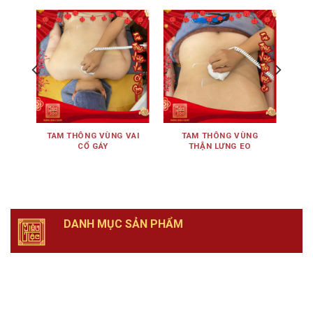
ÊN
TAM THÔNG VÙNG VAI
TAM THÔNG VÙNG
TA
CỔ GÁY
THẬN LƯNG EO
DANH MỤC SẢN PHẨM