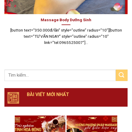
Massage Body Dưỡng Sinh
[button text="350.000đ/lần" style="outline" radius="10"][button
text="TƯ VẤN NGAY" style="outline" radius="10"
link="tel:0965525007"]...
BÀI VIẾT MỚI NHẤT