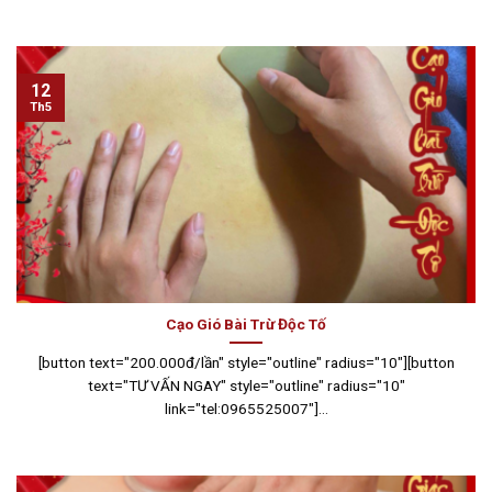
12
Th5
Cạo Gió Bài Trừ Độc Tố
[button text="200.000đ/lần" style="outline" radius="10"][button
text="TƯ VẤN NGAY" style="outline" radius="10"
link="tel:0965525007"]...