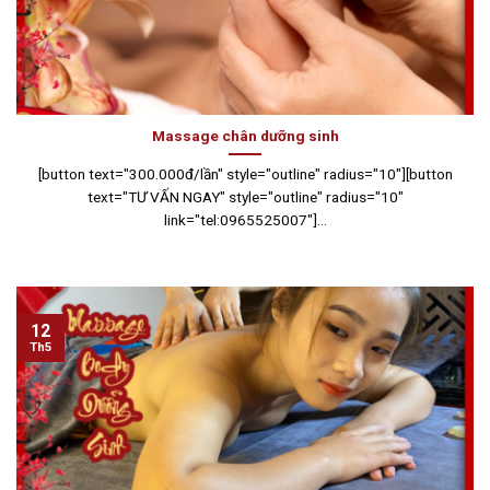
Massage chân dưỡng sinh
[button text="300.000đ/lần" style="outline" radius="10"][button
text="TƯ VẤN NGAY" style="outline" radius="10"
link="tel:0965525007"]...
12
Th5