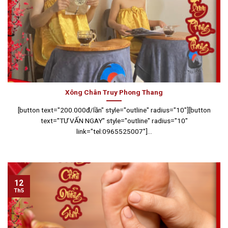
Xông Chân Truy Phong Thang
[button text="200.000đ/lần" style="outline" radius="10"][button
text="TƯ VẤN NGAY" style="outline" radius="10"
link="tel:0965525007"]...
12
Th5