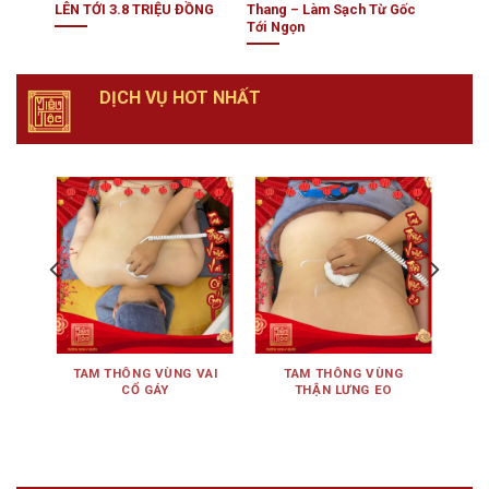
LÊN TỚI 3.8 TRIỆU ĐỒNG
Thang – Làm Sạch Từ Gốc
Tới Ngọn
DỊCH VỤ HOT NHẤT
ÊN
TAM THÔNG VÙNG VAI
TAM THÔNG VÙNG
TA
CỔ GÁY
THẬN LƯNG EO