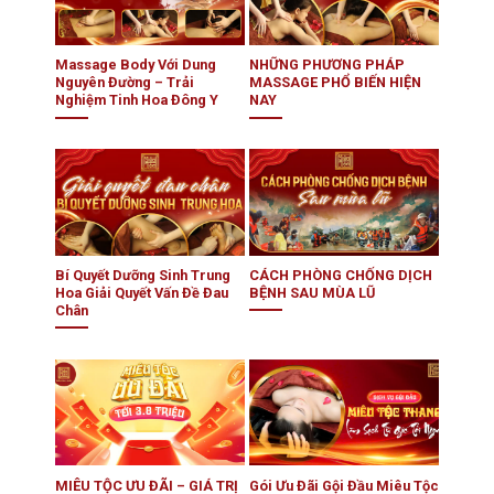
Massage Body Với Dung
NHỮNG PHƯƠNG PHÁP
Nguyên Đường – Trải
MASSAGE PHỔ BIẾN HIỆN
Nghiệm Tinh Hoa Đông Y
NAY
Bí Quyết Dưỡng Sinh Trung
CÁCH PHÒNG CHỐNG DỊCH
Hoa Giải Quyết Vấn Đề Đau
BỆNH SAU MÙA LŨ
Chân
MIÊU TỘC ƯU ĐÃI – GIÁ TRỊ
Gói Ưu Đãi Gội Đầu Miêu Tộc