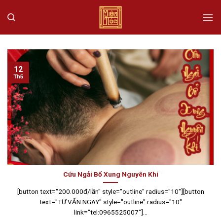
Skip
to
content
12
Th5
Cứu Ngải Bổ Xung Nguyên Khí
[button text="200.000đ/lần" style="outline" radius="10"][button
text="TƯ VẤN NGAY" style="outline" radius="10"
link="tel:0965525007"]...