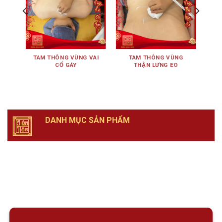
ÊN
TAM THÔNG VÙNG VAI
TAM THÔNG VÙNG
TA
CỔ GÁY
THẬN LƯNG EO
DANH MỤC SẢN PHẨM