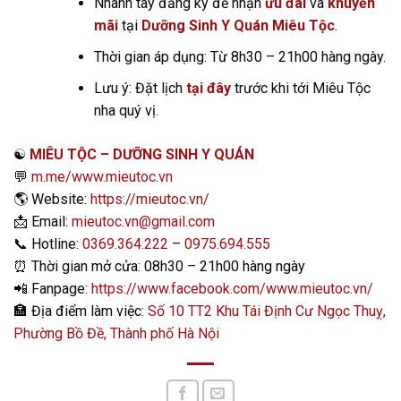
Nhanh tay đăng ký để nhận
ưu đãi
và
khuyến
mãi
tại
Dưỡng Sinh Y Quán Miêu Tộc
.
Thời gian áp dụng: Từ 8h30 – 21h00 hàng ngày.
Lưu ý: Đặt lịch
tại đây
trước khi tới Miêu Tộc
nha quý vị.
☯️
MIÊU TỘC – DƯỠNG SINH Y QUÁN
💬
m.me/www.mieutoc.vn
🌎
Website:
https://mieutoc.vn/
📩
Email:
mieutoc.vn@gmail.com
📞
Hotline:
0369.364.222
–
0975.694.555
⏰
Thời gian mở cửa: 08h30 – 21h00 hàng ngày
📲
Fanpage:
https://www.facebook.com/www.mieutoc.vn/
🏣
Địa điểm làm việc:
Số 10 TT2 Khu Tái Định Cư Ngọc Thuỵ,
Phường Bồ Đề, Thành phố Hà Nội