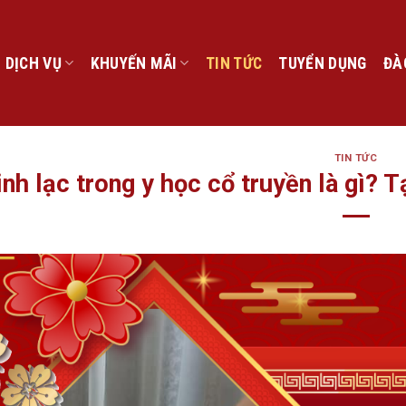
DỊCH VỤ
KHUYẾN MÃI
TIN TỨC
TUYỂN DỤNG
ĐÀ
TIN TỨC
inh lạc trong y học cổ truyền là gì? T