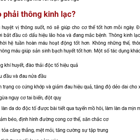
 phải thông kinh lạc?
c huyệt vị thông suốt, nó sẽ giúp cho cơ thể tốt hơn mỗi ngày. Đ
 bắt đầu có dấu hiệu lão hóa và đang mắc bệnh. Thông kinh lạc
thời hệ tuần hoàn máu hoạt động tốt hơn. Không những thế, thô
hông máu giúp sản sinh bạch huyết tốt hơn. Một số tác dụng khác
g khí huyết, đào thải độc tố hiệu quả
u đầu và đau nửa đầu
h trạng co cứng khớp và giảm đau hiệu quả, tăng độ dẻo dai cho
ừa nguy cơ tai biến, đột quỵ
n làn da do độc tố được bài tiết qua tuyến mồ hôi, làm làn da mịn
iảm béo, định hình đường cong cơ thể, săn chắc cơ
i tỏa căng thẳng, mệt mỏi, tăng cường sự tập trung