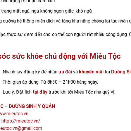
 tình trạng rối loạn cảm xúc
n trạng mất ngủ, ngủ không ngon giấc, khó ngủ
g cường hệ thống miễn dịch và tăng khả năng chống lại tác nhân 
lạc thực sự đem đến cho cơ thể con người rất nhiều công dụng. C
óc sức khỏe chủ động với Miêu Tộc
Nhanh tay đăng ký để nhận
ưu đãi
và
khuyến mãi
tại
Dưỡng Si
Thời gian áp dụng: Từ 8h30 – 21h00 hàng ngày.
Lưu ý: Đặt lịch
tại đây
trước khi tới Miêu Tộc nha quý vị.
C – DƯỠNG SINH Y QUÁN
w.mieutoc.vn
:
https://mieutoc.vn/
eutoc.vn@gmail.com