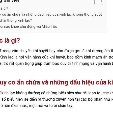
 Bài Viết
là gì?
 cơ ẩn chứa và những dấu hiệu của kinh lạc không thông suốt
phải thông kinh lạc?
c sức khỏe chủ động với Miêu Tộc
c là gì?
 đường vận chuyển khí huyết hay còn được gọi là khí dương âm t
Kinh lạc là nơi vận hành của khí huyết, bao gồm kinh mạch ẩn tro
i trò rất quan trọng giúp đảm bảo duy trì tính mạng và vận hành bì
uy cơ ẩn chứa và những dấu hiệu của k
ế kinh lạc không thường có những biểu hiện như rối loạn tại cá
 số biểu hiện sẽ diễn ra thường xuyên hơn tại các bộ phận như k
rở nên đau nhức, mệt mỏi và tê bì chân tay.