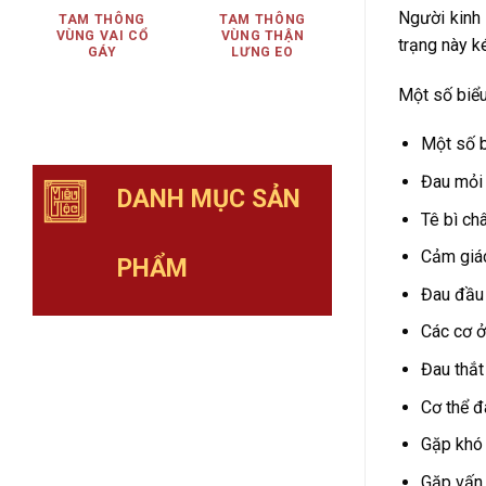
Người kinh 
TAM THÔNG
TAM THÔNG
VÙNG VAI CỔ
VÙNG THẬN
trạng này k
GÁY
LƯNG EO
Một số biểu
Một số b
Đau mỏi 
DANH MỤC SẢN
Tê bì ch
Cảm giác
PHẨM
Đau đầu 
Các cơ ở
Đau thắt
Cơ thể đ
Gặp khó 
Gặp vấn 