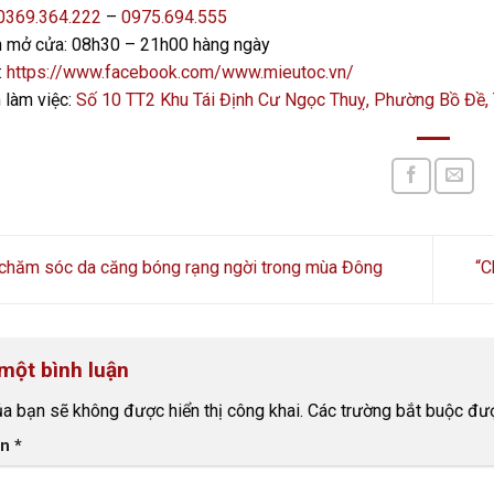
0369.364.222
–
0975.694.555
n mở cửa: 08h30 – 21h00 hàng ngày
:
https://www.facebook.com/www.mieutoc.vn/
 làm việc:
Số 10 TT2 Khu Tái Định Cư Ngọc Thuỵ, Phường Bồ Đề,
 chăm sóc da căng bóng rạng ngời trong mùa Đông
“C
 một bình luận
ủa bạn sẽ không được hiển thị công khai.
Các trường bắt buộc đ
ận
*