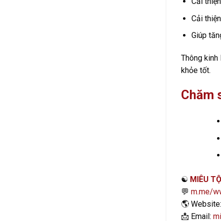
Cải thiện
Cải thiệ
Giúp tăn
Thông kinh 
khỏe tốt.
Chăm s
☯️
MIÊU TỘ
💬
m.me/ww
🌎
Website
📩
Email:
mi