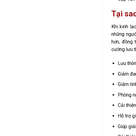
Tại sao
Khi kinh lạ
những người
hơn, đồng 
cường lưu t
Lưu thôn
Giảm đa
Giảm tìn
Phòng ng
Cải thiệ
Hỗ trợ g
Giúp giả