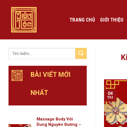
Skip
to
content
TRANG CHỦ
GIỚI THIỆU
K
BÀI VIẾT MỚI
NHẤT
04
Th1
Massage Body Với
Dung Nguyên Đường –