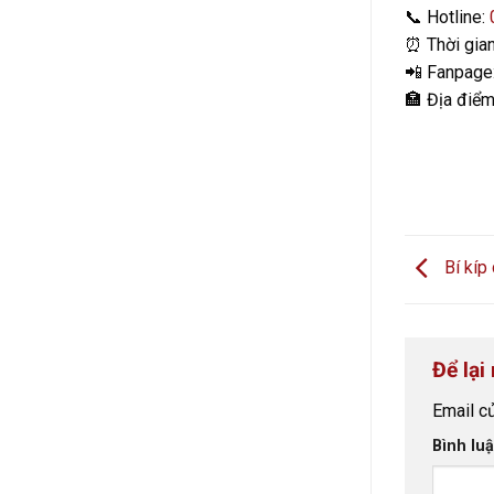
📞
Hotline:
⏰
Thời gia
📲
Fanpage
🏣
Địa điểm
Bí kíp
Để lại
Email c
Bình lu