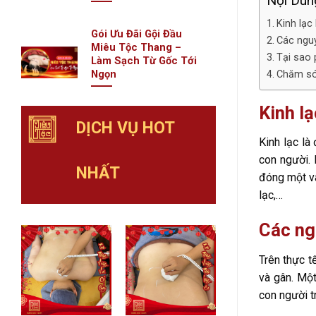
Nội Dung
Kinh lạc 
Gói Ưu Đãi Gội Đầu
Các nguy
Miêu Tộc Thang –
Tại sao 
Làm Sạch Từ Gốc Tới
Ngọn
Chăm só
Kinh lạ
DỊCH VỤ HOT
Kinh lạc là
con người. 
NHẤT
đóng một va
lạc,…
Các ng
Trên thực t
và gân. Một
con người t