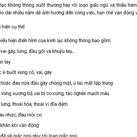
lạc không thông suốt thường hay rối loạn giấc ngủ và thiếu ham 
éo dài nhiều năm dễ ảnh hưởng đến công việc, hạn chế vận động v
 hiện cụ thể:
iểu hiện điển hình của kinh lạc không thông bao gồm:
vai gáy, lưng, đầu gối và khuỷu tay,…
ân tay
 ê buốt vùng cổ, vai, gáy
hoặc đau nửa đầu gây chóng mặt, ù tai, mất tập trung
 vùng xương bả vai bị co cứng, tắc nghẽn mạch máu
 lưng, thoái hóa, thoái vị đĩa đệm
au nhức, đau mỏi cơ
khăn khi vận động
đề về giấc ngủ như rối loạn giấc ngủ