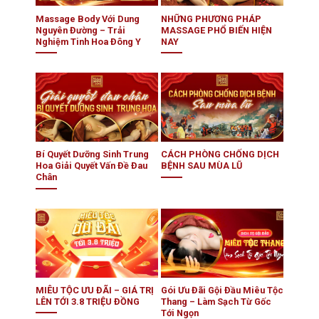
Massage Body Với Dung
NHỮNG PHƯƠNG PHÁP
Nguyên Đường – Trải
MASSAGE PHỔ BIẾN HIỆN
Nghiệm Tinh Hoa Đông Y
NAY
Bí Quyết Dưỡng Sinh Trung
CÁCH PHÒNG CHỐNG DỊCH
Hoa Giải Quyết Vấn Đề Đau
BỆNH SAU MÙA LŨ
Chân
MIÊU TỘC ƯU ĐÃI – GIÁ TRỊ
Gói Ưu Đãi Gội Đầu Miêu Tộc
LÊN TỚI 3.8 TRIỆU ĐỒNG
Thang – Làm Sạch Từ Gốc
Tới Ngọn