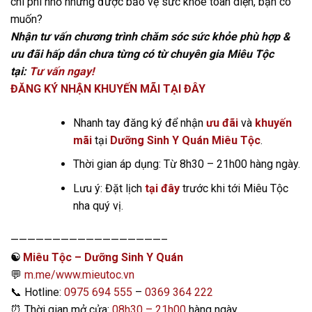
chi phí nhỏ nhưng được bảo vệ sức khỏe toàn diện, bạn có
muốn?
Nhận tư vấn chương trình chăm sóc sức khỏe phù hợp &
ưu đãi hấp dẫn chưa từng có từ chuyên gia Miêu Tộc
tại:
Tư vấn ngay!
ĐĂNG KÝ NHẬN KHUYẾN MÃI TẠI ĐÂY
Nhanh tay đăng ký để nhận
ưu đãi
và
khuyến
mãi
tại
Dưỡng Sinh Y Quán Miêu Tộc
.
Thời gian áp dụng: Từ 8h30 – 21h00 hàng ngày.
Lưu ý: Đặt lịch
tại đây
trước khi tới Miêu Tộc
nha quý vị.
——————————————————–
☯️
Miêu Tộc – Dưỡng Sinh Y Quán
💬
m.me/www.mieutoc.vn
📞
Hotline:
0975 694 555
–
0369 364 222
⏰
Thời gian mở cửa:
08h30 – 21h00
hàng ngày