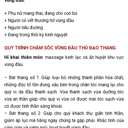
vùng đầu:
+ Phụ nữ mang thai, đang cho con bú
+ Người có vết thương hở vùng đầu
+ Người tiểu đường
+ Đang trong thời kỳ kinh nguyệt
QUY TRÌNH CHĂM SÓC VÙNG ĐẦU THỦ ĐẠO THANG
Hỉ khai thiên môn
: massage kinh lạc và ấn huyệt khu vực
vùng đầu.
– Bát thang số 1: Giúp loại bỏ những thành phần hóa chất,
những độc tố tồn đọng sâu bên trong chân tóc mang lại cho
quý vị da đầu thanh sạch. Vừa thanh sạch vừa dưỡng tóc
vừa an thần giúp cho quý vị vừa có được mái tóc sạch vừa
có được tinh thần sảng khoái.
– Bát thang số 2: Giúp cho quý khách thư giãn tinh thần,
giảm áp lực mà hằng ngày chúng ta gặp phải. Khắc tinh của
cảm cúm và viêm mũi, hoạt huyết vùng đầu