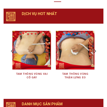
DỊCH VỤ HOT NHẤT
ÊN
TAM THÔNG VÙNG VAI
TAM THÔNG VÙNG
TA
CỔ GÁY
THẬN LƯNG EO
DANH MỤC SẢN PHẨM