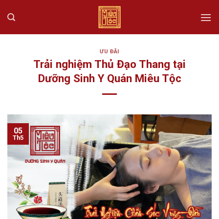
Skip
to
content
ƯU ĐÃI
Trải nghiệm Thủ Đạo Thang tại
Dưỡng Sinh Y Quán Miêu Tộc
05
Th5