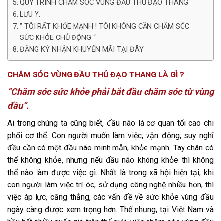
QUY TRÌNH CHĂM SÓC VÙNG ĐẦU THỦ ĐẠO THANG
LƯU Ý:
” TÔI RẤT KHỎE MẠNH ! TÔI KHÔNG CẦN CHĂM SÓC
SỨC KHỎE CHỦ ĐỘNG “
ĐĂNG KÝ NHẬN KHUYẾN MÃI TẠI ĐÂY
CHĂM SÓC VÙNG ĐẦU THỦ ĐẠO THANG LÀ GÌ ?
“Chăm sóc sức khỏe phải bắt đầu chăm sóc từ vùng
đầu”.
Ai trong chúng ta cũng biết, đầu não là cơ quan tối cao chi
phối cơ thể. Con người muốn làm việc, vận động, suy nghĩ
đều cần có một đầu não minh mẫn, khỏe mạnh. Tay chân có
thể không khỏe, nhưng nếu đầu não không khỏe thì không
thể nào làm được việc gì. Nhất là trong xã hội hiện tại, khi
con người làm việc trí óc, sử dụng công nghệ nhiều hơn, thì
việc áp lực, căng thẳng, các vấn đề về sức khỏe vùng đầu
ngày càng được xem trọng hơn. Thế nhưng, tại Việt Nam và