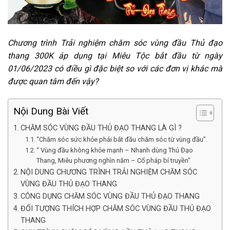
Chương trình Trải nghiệm chăm sóc vùng đầu Thủ đạo
thang 300K áp dụng tại Miêu Tộc bắt đầu từ ngày
01/06/2023 có điều gì đặc biệt so với các đơn vị khác mà
được quan tâm đến vậy?
Nội Dung Bài Viết
CHĂM SÓC VÙNG ĐẦU THỦ ĐẠO THANG LÀ GÌ ?
“Chăm sóc sức khỏe phải bắt đầu chăm sóc từ vùng đầu”.
“ Vùng đầu không khỏe mạnh – Nhanh dùng Thủ Đạo
Thang, Miêu phương nghìn năm – Cổ pháp bí truyền”
NỘI DUNG CHƯƠNG TRÌNH TRẢI NGHIỆM CHĂM SÓC
VÙNG ĐẦU THỦ ĐẠO THANG
CÔNG DỤNG CHĂM SÓC VÙNG ĐẦU THỦ ĐẠO THANG
ĐỐI TƯỢNG THÍCH HỢP CHĂM SÓC VÙNG ĐẦU THỦ ĐẠO
THANG