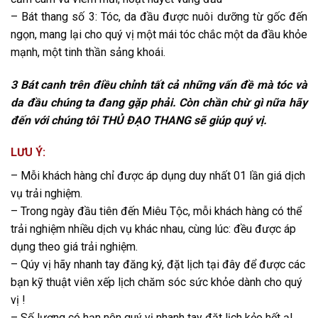
– Bát thang số 3: Tóc, da đầu được nuôi dưỡng từ gốc đến
ngọn, mang lại cho quý vị một mái tóc chắc một da đầu khỏe
mạnh, một tinh thần sảng khoái.
3 Bát canh trên điều chỉnh tất cả những vấn đề mà tóc và
da đầu chúng ta đang gặp phải. Còn chần chừ gì nữa hãy
đến với chúng tôi THỦ ĐẠO THANG sẽ giúp quý vị.
LƯU Ý:
– Mỗi khách hàng chỉ được áp dụng duy nhất 01 lần giá dịch
vụ trải nghiệm.
– Trong ngày đầu tiên đến Miêu Tộc, mỗi khách hàng có thể
trải nghiệm nhiều dịch vụ khác nhau, cùng lúc: đều được áp
dụng theo giá trải nghiệm.
– Qúy vị hãy nhanh tay đăng ký, đặt lịch tại đây để được các
bạn kỹ thuật viên xếp lịch chăm sóc sức khỏe dành cho quý
vị !
– Số lượng có hạn nên quý vị nhanh tay đặt lịch kẻo hết ạ!