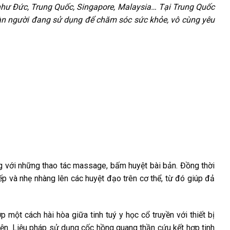
 như Đức, Trung Quốc, Singapore, Malaysia… Tại Trung Quốc
ngàn người đang sử dụng để chăm sóc sức khỏe, vô cùng yêu
ng với những thao tác massage, bấm huyệt bài bản. Đồng thời
iếp và nhẹ nhàng lên các huyệt đạo trên cơ thể, từ đó giúp đả
 một cách hài hòa giữa tinh tuý y học cổ truyền với thiết bị
diện. Liệu pháp sử dụng cốc hồng quang thần cứu kết hợp tinh