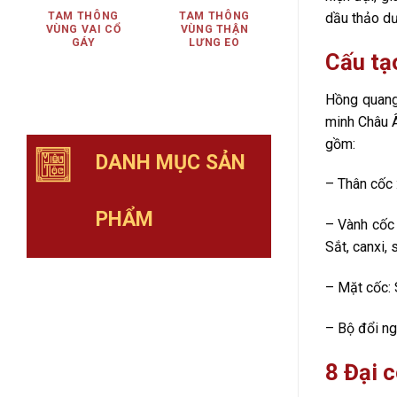
TAM THÔNG
TAM THÔNG
dầu thảo dư
VÙNG VAI CỔ
VÙNG THẬN
GÁY
LƯNG EO
Cấu tạ
Hồng quang
minh Châu 
gồm:
DANH MỤC SẢN
– Thân cốc 
PHẨM
– Vành cốc 
Sắt, canxi, 
– Mặt cốc: 
– Bộ đổi ng
8 Đại 