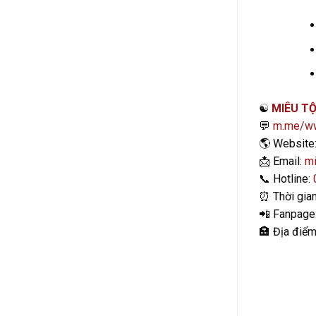
☯️
MIÊU TỘ
💬
m.me/ww
🌎
Website
📩
Email:
mi
📞
Hotline:
⏰
Thời gia
📲
Fanpage
🏣
Địa điểm