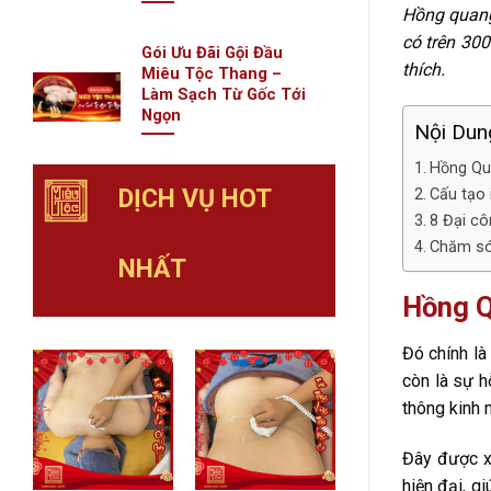
Hồng quang
có trên 30
Gói Ưu Đãi Gội Đầu
thích.
Miêu Tộc Thang –
Làm Sạch Từ Gốc Tới
Ngọn
Nội Dung
Hồng Qu
DỊCH VỤ HOT
Cấu tạo
8 Đại c
Chăm só
NHẤT
Hồng Q
Đó chính là
còn là sự h
thông kinh 
Đây được xe
hiện đại, g