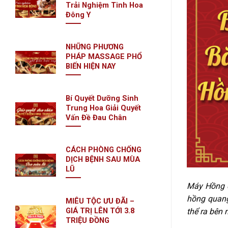
Trải Nghiệm Tinh Hoa
Đông Y
NHỮNG PHƯƠNG
PHÁP MASSAGE PHỔ
BIẾN HIỆN NAY
Bí Quyết Dưỡng Sinh
Trung Hoa Giải Quyết
Vấn Đề Đau Chân
CÁCH PHÒNG CHỐNG
DỊCH BỆNH SAU MÙA
LŨ
Máy Hồng q
hồng quang,
MIÊU TỘC ƯU ĐÃI –
GIÁ TRỊ LÊN TỚI 3.8
thể ra bên 
TRIỆU ĐỒNG