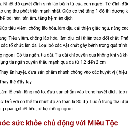
ệu: Nhiệt độ quyết định sinh lão bệnh tử của con người. Từ đỉnh đ
ào ung thư phát triển mạnh nhất. Giúp cơ thể tăng 1 độ thì dương 
hể, bài hàn, tán ẩm, tăng hệ miễn dịch.
 Giúp tiêu viêm, chống lão hóa, làm dịu, cải thiện giấc ngủ, nâng c
ng: Tiêu viêm, chống lão hóa, làm dịu, cải thiện trao đổi chất. Phá
 các tổ chức làn da. Loại bỏ các vật chất gây bệnh trong quá trình
g ngoại: Có tia ngắn, tia dài. Tia dài chỉ xuyên qua không khí và k
ụng tia ngắn xuyên thấu mạnh qua da từ 1.2 đến 2 cm
Thay ấn huyệt, đưa sản phẩm nhanh chóng vào các huyệt vị ( hiệu
Thay thế đẩy tay
Làm lỗ chân lông mở to, đưa sản phẩm vào trong huyết dịch, tạo r
c: Đối với cơ thể thì nhiệt độ an toàn là 80 độ. Lúc ở trạng thái đ
g quang,nhiệt liệu ,từ liệu,hồng ngoại.
óc sức khỏe chủ động với Miêu Tộc