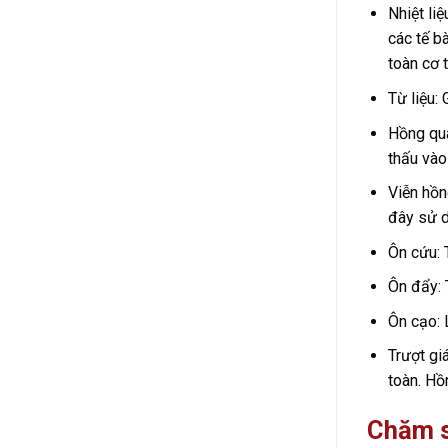
Nhiệt li
các tế b
toàn cơ t
Từ liệu:
Hồng qua
thấu vào
Viễn hồn
đây sử d
Ôn cứu: 
Ôn đẩy: 
Ôn cạo: 
Trượt giá
toàn. Hồn
Chăm s