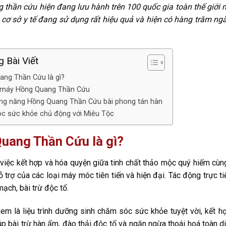
 thần cứu hiện đang lưu hành trên 100 quốc gia toàn thế giới
0 cơ sở y tế đang sử dụng rất hiệu quả và hiện có hàng trăm 
 Bài Viết
ang Thần Cứu là gì?
 máy Hồng Quang Thần Cứu
ông năng Hồng Quang Thần Cứu bài phong tán hàn
c sức khỏe chủ động với Miêu Tộc
uang Thần Cứu là gì?
 việc kết hợp và hóa quyện giữa tinh chất thảo mộc quý hiếm cù
ỗ trợ của các loại máy móc tiên tiến và hiện đại. Tác động trực t
mạch, bài trừ độc tố.
m là liệu trình dưỡng sinh chăm sóc sức khỏe tuyệt vời, kết hợp
iúp bài trừ hàn ẩm, đào thải độc tố và ngăn ngừa thoái hoá toàn 