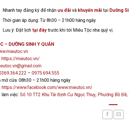
Nhanh tay đăng ký để nhận
ưu đãi
và
khuyến mãi
tại
Dưỡng Si
Thời gian áp dụng: Từ 8h30 – 21h00 hàng ngày.
Lưu ý: Đặt lịch
tại đây
trước khi tới Miêu Tộc nha quý vị.
C – DƯỠNG SINH Y QUÁN
w.mieutoc.vn
:
https://mieutoc.vn/
eutoc.vn@gmail.com
0369.364.222
–
0975.694.555
n mở cửa: 08h30 – 21h00 hàng ngày
:
https://www.facebook.com/www.mieutoc.vn/
 làm việc:
Số 10 TT2 Khu Tái Định Cư Ngọc Thuỵ, Phường Bồ Đề,