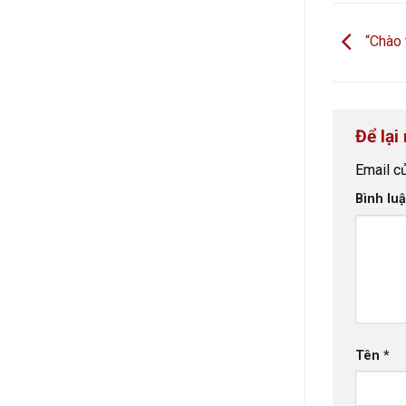
“Chào 
Để lại
Email c
Bình lu
Tên
*