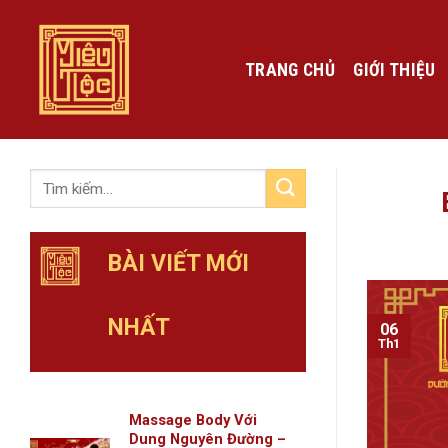
Skip
to
content
TRANG CHỦ
GIỚI THIỆU
BÀI VIẾT MỚI
NHẤT
06
Th1
Massage Body Với
Dung Nguyên Đường –