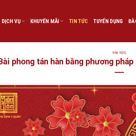
DỊCH VỤ
KHUYẾN MÃI
TIN TỨC
TUYỂN DỤNG
ĐÀ
TIN TỨC
Bài phong tán hàn bằng phương pháp